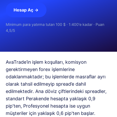
Hesap Aç →
Minimum para yatırma tutarı 100 $ · 1:400'e kadar · Puan
4,5/5
AvaTrade’in işlem koşulları, komisyon
gerektirmeyen forex işlemlerine
odaklanmaktadır; bu işlemlerde masraflar ayrı
olarak tahsil edilmeyip spread’e dahil
edilmektedir. Ana döviz çiftlerindeki spreadler,
standart Perakende hesapta yaklaşık 0,9
pip'ten, Profesyonel hesapta ise uygun
müşteriler için yaklaşık 0,6 pip'ten başlar.