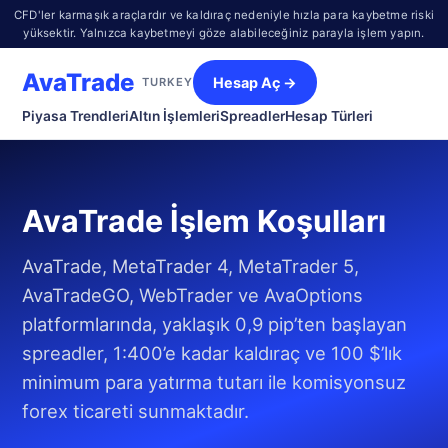
CFD'ler karmaşık araçlardır ve kaldıraç nedeniyle hızla para kaybetme riski
yüksektir. Yalnızca kaybetmeyi göze alabileceğiniz parayla işlem yapın.
AvaTrade
Hesap Aç →
TURKEY
Piyasa Trendleri
Altın İşlemleri
Spreadler
Hesap Türleri
AvaTrade İşlem Koşulları
AvaTrade, MetaTrader 4, MetaTrader 5,
AvaTradeGO, WebTrader ve AvaOptions
platformlarında, yaklaşık 0,9 pip’ten başlayan
spreadler, 1:400’e kadar kaldıraç ve 100 $’lık
minimum para yatırma tutarı ile komisyonsuz
forex ticareti sunmaktadır.