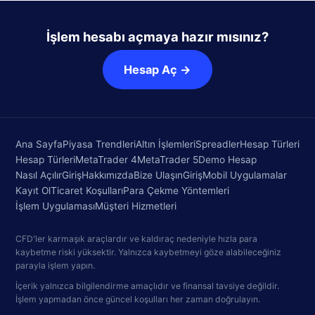
İşlem hesabı açmaya hazır mısınız?
Hesap Aç →
Ana Sayfa
Piyasa Trendleri
Altın İşlemleri
Spreadler
Hesap Türleri
Hesap Türleri
MetaTrader 4
MetaTrader 5
Demo Hesap
Nasıl Açılır
Giriş
Hakkımızda
Bize Ulaşın
Giriş
Mobil Uygulamalar
Kayıt Ol
Ticaret Koşulları
Para Çekme Yöntemleri
İşlem Uygulaması
Müşteri Hizmetleri
CFD'ler karmaşık araçlardır ve kaldıraç nedeniyle hızla para
kaybetme riski yüksektir. Yalnızca kaybetmeyi göze alabileceğiniz
parayla işlem yapın.
İçerik yalnızca bilgilendirme amaçlıdır ve finansal tavsiye değildir.
İşlem yapmadan önce güncel koşulları her zaman doğrulayın.