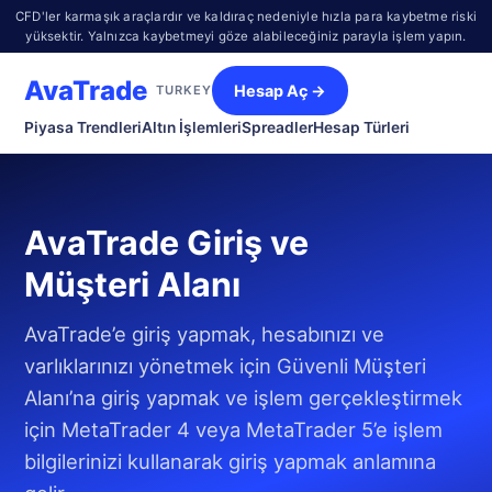
CFD'ler karmaşık araçlardır ve kaldıraç nedeniyle hızla para kaybetme riski
yüksektir. Yalnızca kaybetmeyi göze alabileceğiniz parayla işlem yapın.
AvaTrade
Hesap Aç →
TURKEY
Piyasa Trendleri
Altın İşlemleri
Spreadler
Hesap Türleri
AvaTrade Giriş ve
Müşteri Alanı
AvaTrade’e giriş yapmak, hesabınızı ve
varlıklarınızı yönetmek için Güvenli Müşteri
Alanı’na giriş yapmak ve işlem gerçekleştirmek
için MetaTrader 4 veya MetaTrader 5’e işlem
bilgilerinizi kullanarak giriş yapmak anlamına