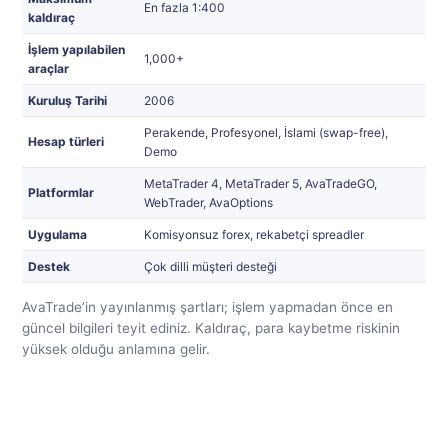
En fazla 1:400
kaldıraç
İşlem yapılabilen
1,000+
araçlar
Kuruluş Tarihi
2006
Perakende, Profesyonel, İslami (swap-free),
Hesap türleri
Demo
MetaTrader 4, MetaTrader 5, AvaTradeGO,
Platformlar
WebTrader, AvaOptions
Uygulama
Komisyonsuz forex, rekabetçi spreadler
Destek
Çok dilli müşteri desteği
AvaTrade’in yayınlanmış şartları; işlem yapmadan önce en
güncel bilgileri teyit ediniz. Kaldıraç, para kaybetme riskinin
yüksek olduğu anlamına gelir.