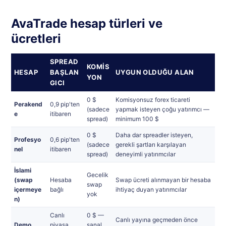
AvaTrade hesap türleri ve
ücretleri
SPREAD
KOMIS
HESAP
BAŞLAN
UYGUN OLDUĞU ALAN
YON
GICI
0 $
Komisyonsuz forex ticareti
Perakend
0,9 pip'ten
(sadece
yapmak isteyen çoğu yatırımcı —
e
itibaren
spread)
minimum 100 $
0 $
Daha dar spreadler isteyen,
Profesyo
0,6 pip'ten
(sadece
gerekli şartları karşılayan
nel
itibaren
spread)
deneyimli yatırımcılar
İslami
Gecelik
(swap
Hesaba
Swap ücreti alınmayan bir hesaba
swap
içermeye
bağlı
ihtiyaç duyan yatırımcılar
yok
n)
Canlı
0 $ —
Canlı yayına geçmeden önce
Demo
piyasa
sanal