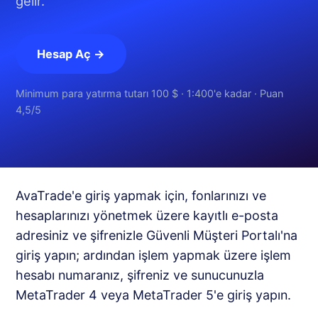
gelir.
Hesap Aç →
Minimum para yatırma tutarı 100 $ · 1:400'e kadar · Puan
4,5/5
AvaTrade'e giriş yapmak için, fonlarınızı ve
hesaplarınızı yönetmek üzere kayıtlı e-posta
adresiniz ve şifrenizle Güvenli Müşteri Portalı'na
giriş yapın; ardından işlem yapmak üzere işlem
hesabı numaranız, şifreniz ve sunucunuzla
MetaTrader 4 veya MetaTrader 5'e giriş yapın.