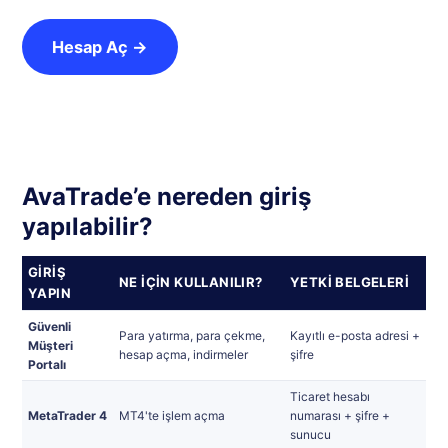
Hesap Aç →
AvaTrade’e nereden giriş
yapılabilir?
GIRIŞ
NE IÇIN KULLANILIR?
YETKI BELGELERI
YAPIN
Güvenli
Para yatırma, para çekme,
Kayıtlı e-posta adresi +
Müşteri
hesap açma, indirmeler
şifre
Portalı
Ticaret hesabı
MetaTrader 4
MT4'te işlem açma
numarası + şifre +
sunucu