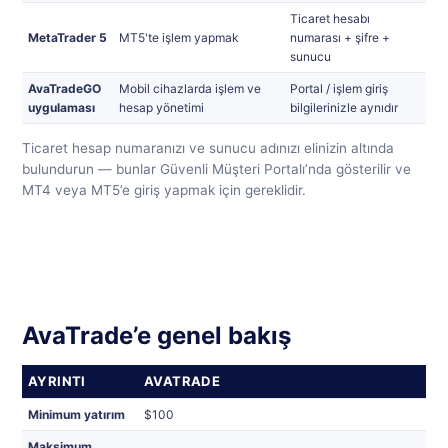
Ticaret hesabı
MetaTrader 5
MT5'te işlem yapmak
numarası + şifre +
sunucu
AvaTradeGO
Mobil cihazlarda işlem ve
Portal / işlem giriş
uygulaması
hesap yönetimi
bilgilerinizle aynıdır
Ticaret hesap numaranızı ve sunucu adınızı elinizin altında
bulundurun — bunlar Güvenli Müşteri Portalı’nda gösterilir ve
MT4 veya MT5’e giriş yapmak için gereklidir.
AvaTrade’e genel bakış
AYRINTI
AVATRADE
Minimum yatırım
$100
Maksimum